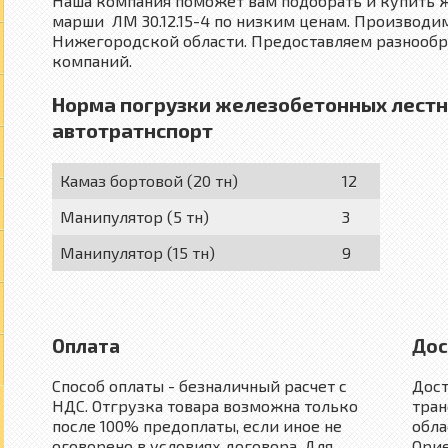
Наша компания поможет вам подобрать и купить 
марши ЛМ 30.12.15-4 по низким ценам. Производим
Нижегородской области. Предоставляем разнооб
компаний.
Норма погрузки железобетонных лест
автотратнспорт
Камаз бортовой (20 тн)
12
Манипулятор (5 тн)
3
Манипулятор (15 тн)
9
Оплата
Дос
Способ оплаты - безналичный расчет с
Дос
НДС. Отгрузка товара возможна только
тран
после 100% предоплаты, если иное не
обла
оговорено в условиях договора. Для
Орие