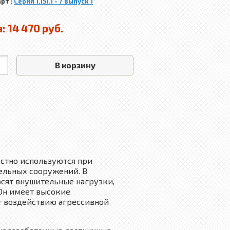
арт
:
Серия 1.151.1 - 7 выпуск 1
а:
14 470 руб.
В корзину
естно используются при
ельных сооружений. В
сят внушительные нагрузки,
Он имеет высокие
т воздействию агрессивной