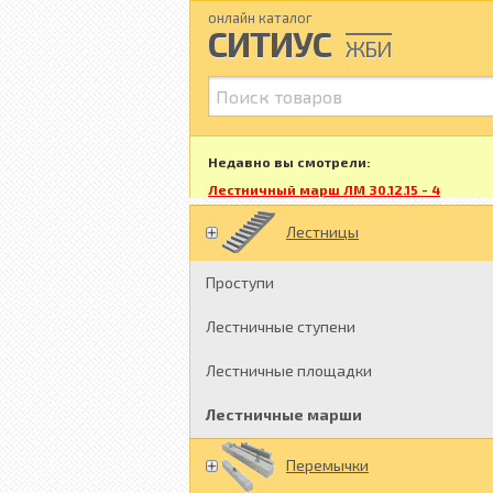
онлайн каталог
С
И
Т
И
УС
ЖБИ
Недавно вы смотрели:
Лестничный марш ЛМ 30.12.15 - 4
Лестницы
Проступи
Лестничные ступени
Лестничные площадки
Лестничные марши
Перемычки