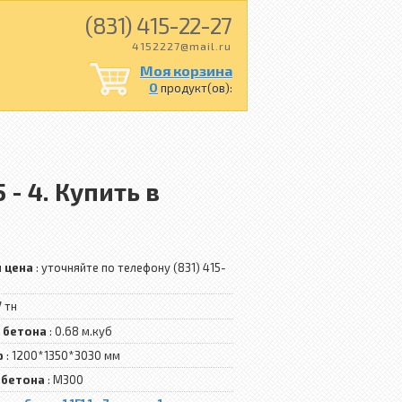
(831) 415-22-27
Моя корзина
0
продукт(ов):
- 4. Купить в
я цена
: уточняйте по телефону (831) 415-
7 тн
 бетона
: 0.68 м.куб
р
: 1200*1350*3030 мм
 бетона
: М300